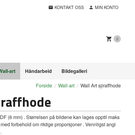
KONTAKT OSS
MIN KONTO
0
Wall-art
Håndarbeid
Bildegalleri
Forside
Wall-art
Wall Art sjiraffhode
iraffhode
MDF (6 mm) . Størrelsen på bildene kan lages opptil maks
 med forbehold om riktige proporsjoner . Vennligst angi
.