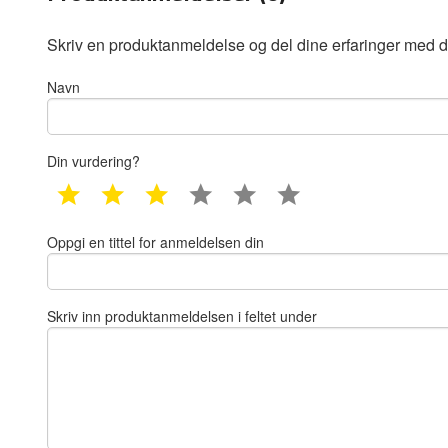
Skriv en produktanmeldelse og del dine erfaringer med d
Navn
Din vurdering?
1 star
2 star
3 star
4 star
5 star
6 star
Oppgi en tittel for anmeldelsen din
Skriv inn produktanmeldelsen i feltet under