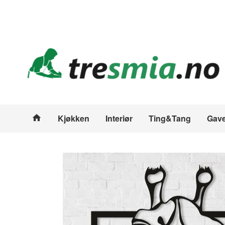
Gå
Lukk
til
innholdet
Produkter
Kjøkken
Interiør
Ting&Tang
Gave