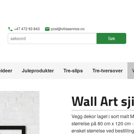
+47 472 93 843
post@villaservice.no
Søk
ideer
Juleprodukter
Tre-slips
Tre-tversover
Wall Art sj
Vegg dekor laget i sort malt 
størrelse på 80 cm x 120 cm -
ønsket størrelse ved bestilling