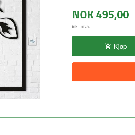
Pris
NOK
495,00
inkl. mva.
Kjøp