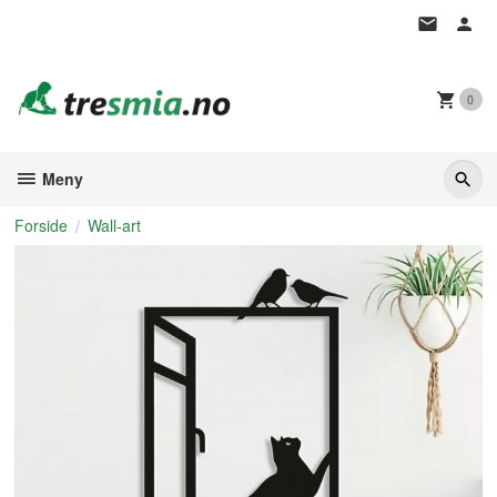
Gå
til
innholdet
0
Meny
Forside
Wall-art