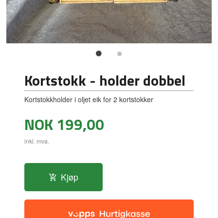
Kortstokk - holder dobbel
Kortstokkholder i oljet eik for 2 kortstokker
Pris
NOK
199,00
inkl. mva.
Kjøp