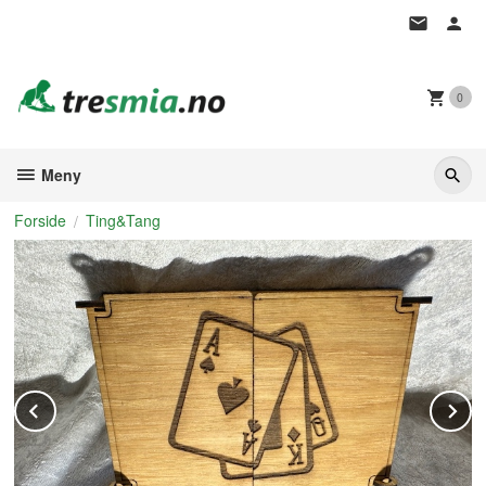
Gå
til
innholdet
0
Meny
Forside
Ting&Tang
Prev
N