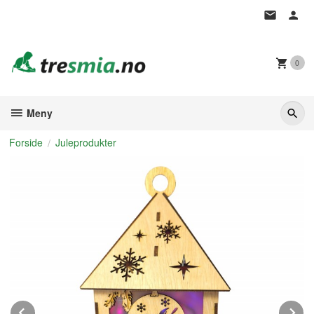
Gå
til
innholdet
0
Meny
Forside
Juleprodukter
Prev
N