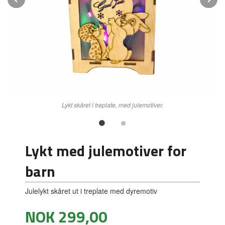
Lykt skåret i treplate, med julemotiver.
Lykt med julemotiver for
barn
Julelykt skåret ut i treplate med dyremotiv
Pris
NOK
299,00