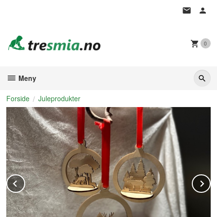
Gå
til
innholdet
0
Meny
Forside
Juleprodukter
Prev
N