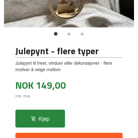
Julepynt - flere typer
Julepynt til treet, vinduer eller dekorasjoner - flere
motiver å velge mellom
Pris
NOK
149,00
inkl. mva.
Kjøp