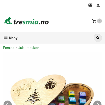
Gå
til
innholdet
0
Meny
Forside
Juleprodukter
Prev
N