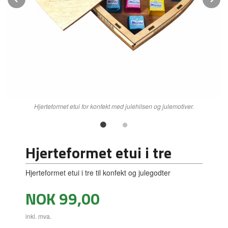
Hjerteformet etui for konfekt med julehilsen og julemotiver.
Hjerteformet etui i tre
Hjerteformet etui i tre til konfekt og julegodter
Pris
NOK
99,00
inkl. mva.