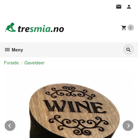
Gå
til
innholdet
0
Meny
Forside
Gaveideer
Prev
N